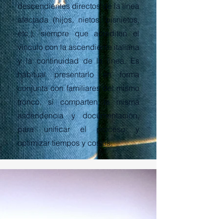
descendientes directos de la línea
afectada (hijos, nietos, bisnietos,
etc.), siempre que acrediten el
vínculo con la ascendiente italiana
y la continuidad de la línea. Es
habitual presentarlo en forma
conjunta con familiares del mismo
tronco, si comparten la misma
ascendencia y documentación,
para unificar el proceso y
optimizar tiempos y costos.