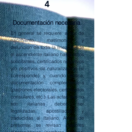
4
Documentación necesaria
En general se requiere: actas de
nacimiento, matrimonio y
defunción de toda la línea, desde
el ascendiente italiano hasta el/los
solicitantes; certificados negativos
y/o positivos de naturalización (si
corresponde) y, cuando aplica,
documentación complementaria
(padrones electorales, certificados
consulares, etc.). Las actas que no
son italianas deben ser
legalizadas, apostilladas y
traducidas al italiano. Antes de
presentar, se revisan posibles