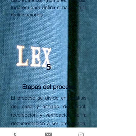
discrepancias (nombres, fechas,
lugares) para definir si hacen falta
rectificaciones.
5
Etapas del proceso
El proceso se divide en: análisis
del caso y armado del árbol;
recolección y verificación de la
documentación a ser presentada;
presentación del recurso ante el