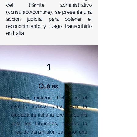
del trámite administrativo
(consulado/comune), se presenta una
acción judicial para obtener el
reconocimiento y luego transcribirlo
en Italia.
1
Qué es
La “vía materna 1948” es el
camino judicial para pedir la
ciudadanía italiana iure sanguinis
ante los tribunales, cuando la
línea de transmisión pasa por una