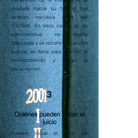
produce hacia su hijo o hija
también nacido/a antes del
1/1/1948. En esos casos, la vía
administrativa no resulta
adecuada y se recurre a la acción
judicial en Italia para obtener el
reconocimiento y luego la
transcripción.
3
Quiénes pueden iniciar el
juicio
Pueden iniciar el juicio los