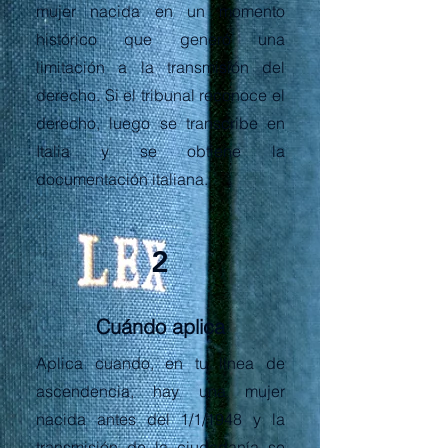
mujer nacida en un momento
histórico que generó una
limitación a la transmisión del
derecho. Si el tribunal reconoce el
derecho, luego se transcribe en
Italia y se obtiene la
documentación italiana.
2
Cuándo aplica
Aplica cuando, en tu línea de
ascendencia, hay una mujer
nacida antes del 1/1/1948 y la
transmisión de la ciudadanía se